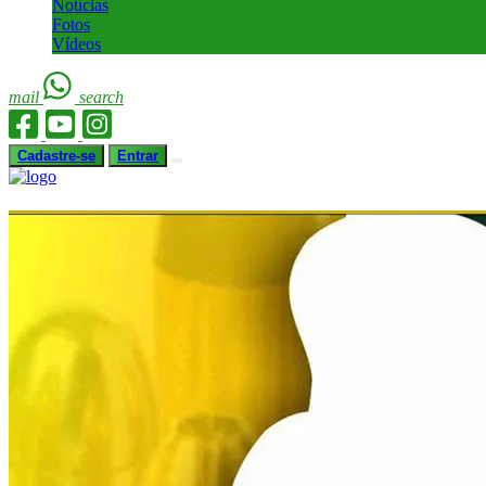
Notícias
Fotos
Vídeos
mail
search
Cadastre-se
Entrar