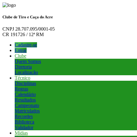
Clube de Tiro e Caça do Acre
CNPJ 28.707.095/0001-05
CR 191726 / 12ª RM
Cadastre-se
Entrar
Clube
Quem Somos
Diretoria
Localização
Técnico
Disciplinas
Regras
Calendário
Resultados
Campeonato
Matriculados
Recordes
Biblioteca
Validador
Mídias