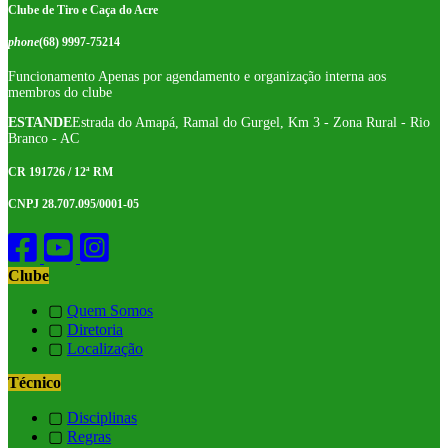
Clube de Tiro e Caça do Acre
phone
(68) 9997-75214
Funcionamento Apenas por agendamento e organização interna aos
membros do clube
ESTANDE
Estrada do Amapá, Ramal do Gurgel, Km 3 - Zona Rural - Rio
Branco - AC
CR 191726 / 12ª RM
CNPJ 28.707.095/0001-05
Clube
▢
Quem Somos
▢
Diretoria
▢
Localização
Técnico
▢
Disciplinas
▢
Regras