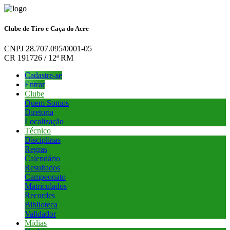
Clube de Tiro e Caça do Acre
CNPJ 28.707.095/0001-05
CR 191726 / 12ª RM
Cadastre-se
Entrar
Clube
Quem Somos
Diretoria
Localização
Técnico
Disciplinas
Regras
Calendário
Resultados
Campeonato
Matriculados
Recordes
Biblioteca
Validador
Mídias