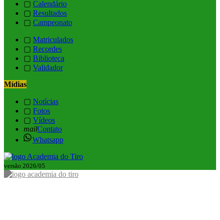
▢
Calendário
▢
Resultados
▢
Campeonato
▢
Matriculados
▢
Recordes
▢
Biblioteca
▢
Validador
Mídias
▢
Notícias
▢
Fotos
▢
Vídeos
mail
Contato
Whatsapp
versão 2026/05