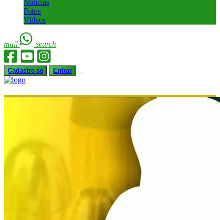
Notícias
Fotos
Vídeos
mail
search
Cadastre-se
Entrar