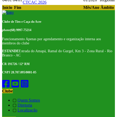
CTCAC 2026
Início
Fim
Mês/Ano
Âmbito
Clube de Tiro e Caça do Acre
phone
(68) 9997-75214
Funcionamento Apenas por agendamento e organização interna aos
membros do clube
ESTANDE
Estrada do Amapá, Ramal do Gurgel, Km 3 - Zona Rural - Rio
Branco - AC
CR 191726 / 12ª RM
CNPJ 28.707.095/0001-05
Clube
▢
Quem Somos
▢
Diretoria
▢
Localização