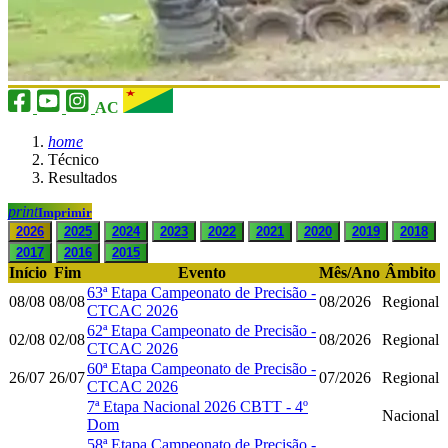
AC
home
Técnico
Resultados
print
Imprimir
2026
2025
2024
2023
2022
2021
2020
2019
2018
2017
2016
2015
Início
Fim
Evento
Mês/Ano
Âmbito
63ª Etapa Campeonato de Precisão -
08/08
08/08
08/2026
Regional
CTCAC 2026
62ª Etapa Campeonato de Precisão -
02/08
02/08
08/2026
Regional
CTCAC 2026
60ª Etapa Campeonato de Precisão -
26/07
26/07
07/2026
Regional
CTCAC 2026
7ª Etapa Nacional 2026 CBTT - 4º
Nacional
Dom
58ª Etapa Campeonato de Precisão -