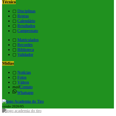
Técnico
▢
Disciplinas
▢
Regras
▢
Calendário
▢
Resultados
▢
Campeonato
▢
Matriculados
▢
Recordes
▢
Biblioteca
▢
Validador
Mídias
▢
Notícias
▢
Fotos
▢
Vídeos
mail
Contato
Whatsapp
versão 2026/05