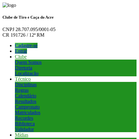
Clube de Tiro e Caça do Acre
CNPJ 28.707.095/0001-05
CR 191726 / 12ª RM
Cadastre-se
Entrar
Clube
Quem Somos
Diretoria
Localização
Técnico
Disciplinas
Regras
Calendário
Resultados
Campeonato
Matriculados
Recordes
Biblioteca
Validador
Mídias