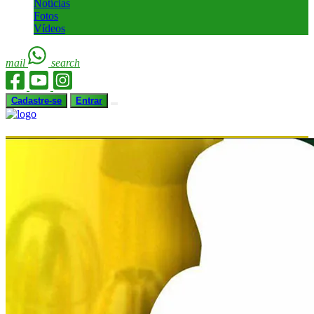
Notícias
Fotos
Vídeos
mail
search
Cadastre-se
Entrar